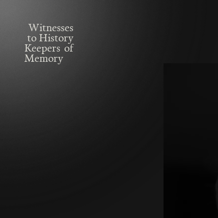
W
i
t
n
e
s
s
e
s
t
o
H
i
s
t
o
r
y
K
e
e
p
e
r
s
o
f
M
e
m
o
r
y