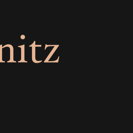
n
i
t
z