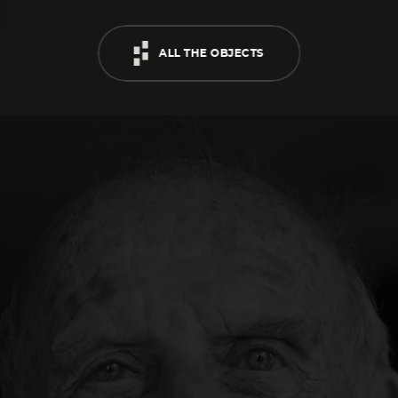
A
L
L
T
H
E
O
B
J
E
C
T
S