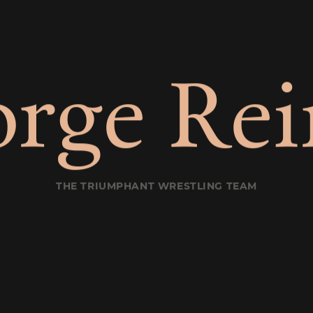
o
r
g
e
R
e
i
THE TRIUMPHANT WRESTLING TEAM